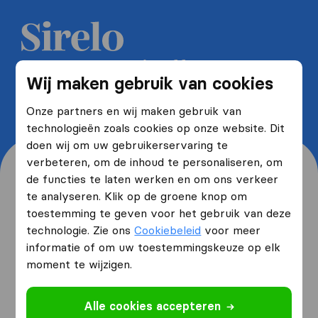
Ontvang 5 gratis offertes van
Wij maken gebruik van cookies
verhuisfirma's en bespaar tot wel
40%
Onze partners en wij maken gebruik van
technologieën zoals cookies op onze website. Dit
doen wij om uw gebruikerservaring te
verbeteren, om de inhoud te personaliseren, om
de functies te laten werken en om ons verkeer
te analyseren. Klik op de groene knop om
toestemming te geven voor het gebruik van deze
Waar woont u nu en waar
technologie. Zie ons
Cookiebeleid
voor meer
verhuist u naartoe?
informatie of om uw toestemmingskeuze op elk
moment te wijzigen.
Ik ga verhuizen
van
Alle cookies accepteren