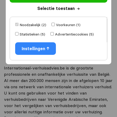
Selectie toestaan
Ik ga verhuizen
naar
Noodzakelijk (2)
Voorkeuren (1)
Statistieken (5)
Advertentiecookies (5)
Ga verder
Instellingen
Internationaal-verhuisadvies.be is de grootste
professionele en onafhankelijke verhuissite van België.
Al meer dan 200.000 mensen zijn in de afgelopen 10 jaar
via ons netwerk van internationale verhuizers verhuisd.
U kunt ons gebruiken voor het vinden van
verhuisbedrijven naar Verenigde Arabische Emiraten,
voor het vergelijken van verhuisbedrijven, maar ook
voor allerlei nuttige informatie over uw verhuizing.