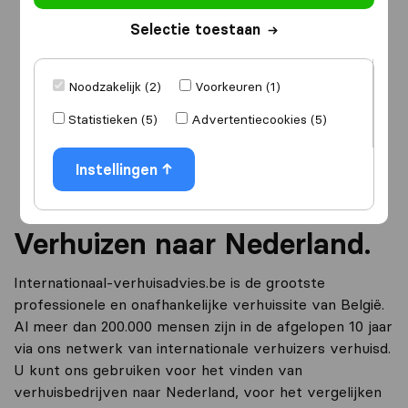
Selectie toestaan
Ik ga verhuizen
naar
Noodzakelijk (2)
Voorkeuren (1)
Statistieken (5)
Advertentiecookies (5)
Ga verder
Instellingen
Verhuizen naar Nederland.
Internationaal-verhuisadvies.be is de grootste
professionele en onafhankelijke verhuissite van België.
Al meer dan 200.000 mensen zijn in de afgelopen 10 jaar
via ons netwerk van internationale verhuizers verhuisd.
U kunt ons gebruiken voor het vinden van
verhuisbedrijven naar Nederland, voor het vergelijken