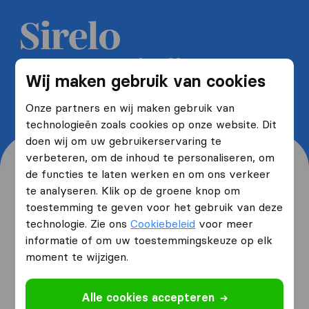
Ontvang 5 gratis offertes van
Wij maken gebruik van cookies
verhuisfirma's en bespaar tot wel
40%
Onze partners en wij maken gebruik van
technologieën zoals cookies op onze website. Dit
doen wij om uw gebruikerservaring te
verbeteren, om de inhoud te personaliseren, om
de functies te laten werken en om ons verkeer
te analyseren. Klik op de groene knop om
toestemming te geven voor het gebruik van deze
Waar woont u nu en waar
technologie. Zie ons
Cookiebeleid
voor meer
verhuist u naartoe?
informatie of om uw toestemmingskeuze op elk
moment te wijzigen.
Ik ga verhuizen
van
Alle cookies accepteren