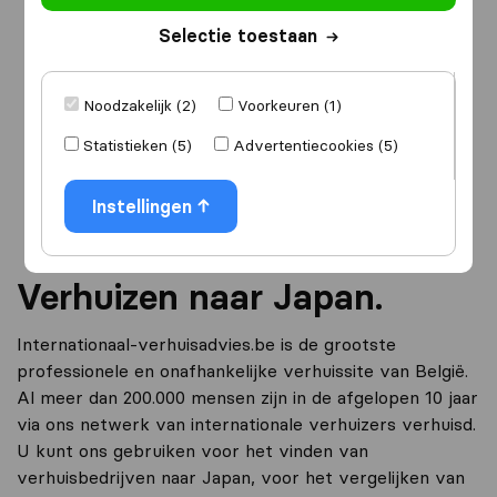
Selectie toestaan
Ik ga verhuizen
naar
Noodzakelijk (2)
Voorkeuren (1)
Statistieken (5)
Advertentiecookies (5)
Ga verder
Instellingen
Verhuizen naar Japan.
Internationaal-verhuisadvies.be is de grootste
professionele en onafhankelijke verhuissite van België.
Al meer dan 200.000 mensen zijn in de afgelopen 10 jaar
via ons netwerk van internationale verhuizers verhuisd.
U kunt ons gebruiken voor het vinden van
verhuisbedrijven naar Japan, voor het vergelijken van