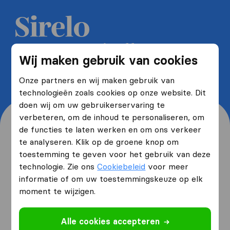
Ontvang 5 gratis offertes van
Wij maken gebruik van cookies
verhuisfirma's en bespaar tot wel
40%
Onze partners en wij maken gebruik van
technologieën zoals cookies op onze website. Dit
doen wij om uw gebruikerservaring te
verbeteren, om de inhoud te personaliseren, om
de functies te laten werken en om ons verkeer
te analyseren. Klik op de groene knop om
toestemming te geven voor het gebruik van deze
Waar woont u nu en waar
technologie. Zie ons
Cookiebeleid
voor meer
verhuist u naartoe?
informatie of om uw toestemmingskeuze op elk
moment te wijzigen.
Ik ga verhuizen
van
Alle cookies accepteren