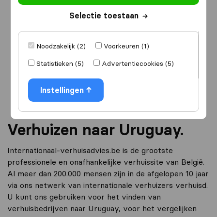
Selectie toestaan
Ik ga verhuizen
naar
Noodzakelijk (2)
Voorkeuren (1)
Statistieken (5)
Advertentiecookies (5)
Ga verder
Instellingen
Verhuizen naar Uruguay.
Internationaal-verhuisadvies.be is de grootste
professionele en onafhankelijke verhuissite van België.
Al meer dan 200.000 mensen zijn in de afgelopen 10 jaar
via ons netwerk van internationale verhuizers verhuisd.
U kunt ons gebruiken voor het vinden van
verhuisbedrijven naar Uruguay, voor het vergelijken