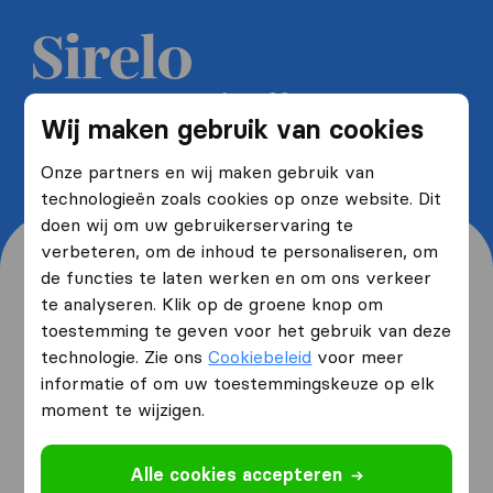
Ontvang 5 gratis offertes van
Wij maken gebruik van cookies
verhuisfirma's en bespaar tot wel
40%
Onze partners en wij maken gebruik van
technologieën zoals cookies op onze website. Dit
doen wij om uw gebruikerservaring te
verbeteren, om de inhoud te personaliseren, om
de functies te laten werken en om ons verkeer
te analyseren. Klik op de groene knop om
toestemming te geven voor het gebruik van deze
Waar woont u nu en waar
technologie. Zie ons
Cookiebeleid
voor meer
verhuist u naartoe?
informatie of om uw toestemmingskeuze op elk
moment te wijzigen.
Ik ga verhuizen
van
Alle cookies accepteren