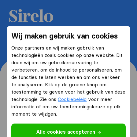
Ontvang 5 gratis offertes van
Wij maken gebruik van cookies
verhuisfirma's en bespaar tot wel
40%
Onze partners en wij maken gebruik van
technologieën zoals cookies op onze website. Dit
doen wij om uw gebruikerservaring te
verbeteren, om de inhoud te personaliseren, om
de functies te laten werken en om ons verkeer
te analyseren. Klik op de groene knop om
toestemming te geven voor het gebruik van deze
Waar woont u nu en waar
technologie. Zie ons
Cookiebeleid
voor meer
verhuist u naartoe?
informatie of om uw toestemmingskeuze op elk
moment te wijzigen.
Ik ga verhuizen
van
Alle cookies accepteren