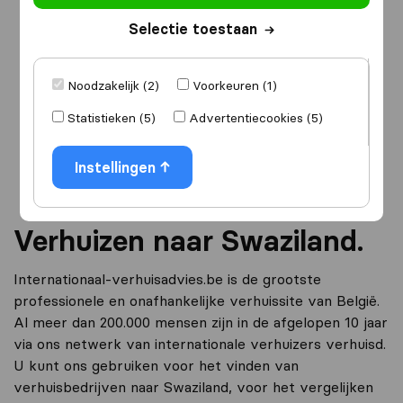
Selectie toestaan
Ik ga verhuizen
naar
Noodzakelijk (2)
Voorkeuren (1)
Statistieken (5)
Advertentiecookies (5)
Ga verder
Instellingen
Verhuizen naar Swaziland.
Internationaal-verhuisadvies.be is de grootste
professionele en onafhankelijke verhuissite van België.
Al meer dan 200.000 mensen zijn in de afgelopen 10 jaar
via ons netwerk van internationale verhuizers verhuisd.
U kunt ons gebruiken voor het vinden van
verhuisbedrijven naar Swaziland, voor het vergelijken