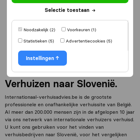
Selectie toestaan
Ik ga verhuizen
naar
Noodzakelijk (2)
Voorkeuren (1)
Statistieken (5)
Advertentiecookies (5)
Ga verder
Instellingen
Verhuizen naar Slovenië.
Internationaal-verhuisadvies.be is de grootste
professionele en onafhankelijke verhuissite van België.
Al meer dan 200.000 mensen zijn in de afgelopen 10 jaar
via ons netwerk van internationale verhuizers verhuisd.
U kunt ons gebruiken voor het vinden van
verhuisbedrijven naar Slovenië, voor het vergelijken