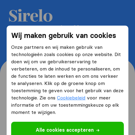
Ontvang 5 gratis offertes van
Wij maken gebruik van cookies
verhuisfirma's en bespaar tot wel
40%
Onze partners en wij maken gebruik van
technologieën zoals cookies op onze website. Dit
doen wij om uw gebruikerservaring te
verbeteren, om de inhoud te personaliseren, om
de functies te laten werken en om ons verkeer
te analyseren. Klik op de groene knop om
toestemming te geven voor het gebruik van deze
Waar woont u nu en waar
technologie. Zie ons
Cookiebeleid
voor meer
verhuist u naartoe?
informatie of om uw toestemmingskeuze op elk
moment te wijzigen.
Ik ga verhuizen
van
Alle cookies accepteren