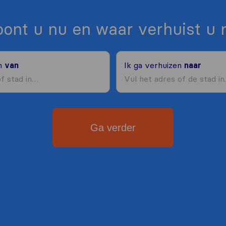
ont u nu en waar verhuist u 
en
van
Ik ga verhuizen
naar
Ga verder