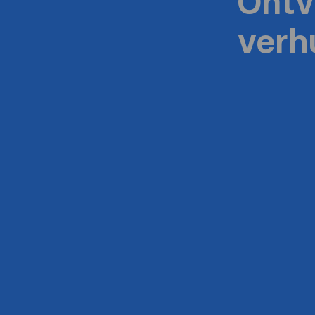
Ontv
verh