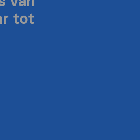
s van
r tot