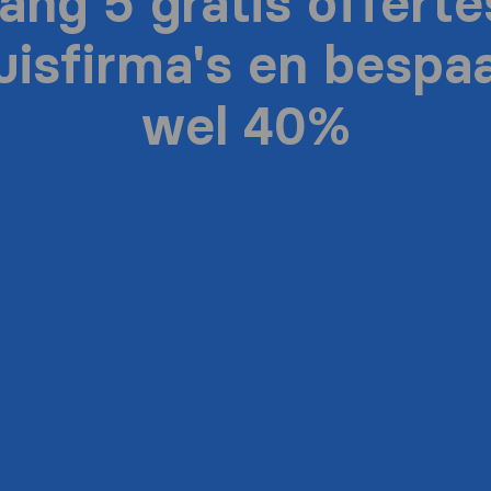
ang 5 gratis offerte
uisfirma's en bespaa
wel 40%