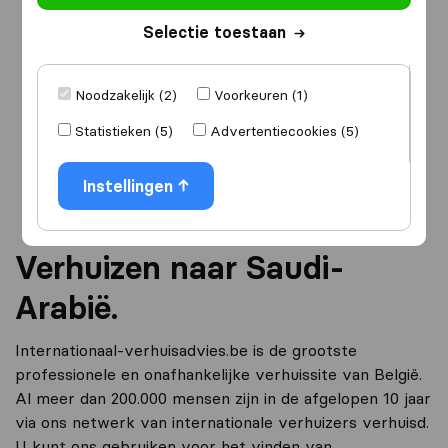
Selectie toestaan
Ik ga verhuizen
naar
Noodzakelijk (2)
Voorkeuren (1)
Statistieken (5)
Advertentiecookies (5)
Ga verder
Instellingen
Verhuizen naar Saudi-
Arabië.
Internationaal-verhuisadvies.be is de grootste
professionele en onafhankelijke verhuissite van België.
Al meer dan 200.000 mensen zijn in de afgelopen 10 jaar
via ons netwerk van internationale verhuizers verhuisd.
U kunt ons gebruiken voor het vinden van