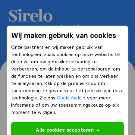
Ontvang 5 gratis offertes van
Wij maken gebruik van cookies
verhuisfirma's en bespaar tot wel
40%
Onze partners en wij maken gebruik van
technologieën zoals cookies op onze website. Dit
doen wij om uw gebruikerservaring te
verbeteren, om de inhoud te personaliseren, om
de functies te laten werken en om ons verkeer
te analyseren. Klik op de groene knop om
toestemming te geven voor het gebruik van deze
Waar woont u nu en waar
technologie. Zie ons
Cookiebeleid
voor meer
verhuist u naartoe?
informatie of om uw toestemmingskeuze op elk
moment te wijzigen.
Ik ga verhuizen
van
Alle cookies accepteren