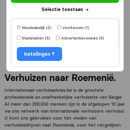
Selectie toestaan
Ik ga verhuizen
naar
Noodzakelijk (2)
Voorkeuren (1)
Statistieken (5)
Advertentiecookies (5)
Ga verder
Instellingen
Verhuizen naar Roemenië.
Internationaal-verhuisadvies.be is de grootste
professionele en onafhankelijke verhuissite van België.
Al meer dan 200.000 mensen zijn in de afgelopen 10 jaar
via ons netwerk van internationale verhuizers verhuisd.
U kunt ons gebruiken voor het vinden van
verhuisbedrijven naar Roemenië, voor het vergelijken