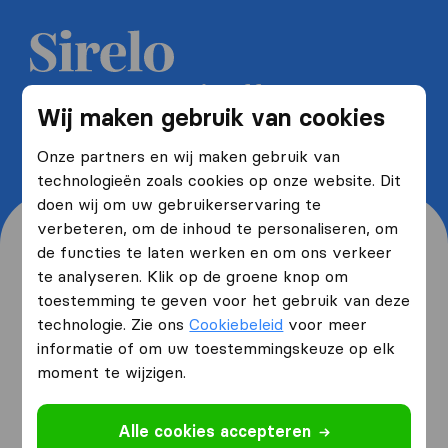
Ontvang 5 gratis offertes van
Wij maken gebruik van cookies
verhuisfirma's en bespaar tot wel
40%
Onze partners en wij maken gebruik van
technologieën zoals cookies op onze website. Dit
doen wij om uw gebruikerservaring te
verbeteren, om de inhoud te personaliseren, om
de functies te laten werken en om ons verkeer
te analyseren. Klik op de groene knop om
toestemming te geven voor het gebruik van deze
Waar woont u nu en waar
technologie. Zie ons
Cookiebeleid
voor meer
verhuist u naartoe?
informatie of om uw toestemmingskeuze op elk
moment te wijzigen.
Ik ga verhuizen
van
Alle cookies accepteren