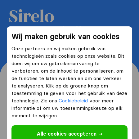
Ontvang 5 gratis offertes van
Wij maken gebruik van cookies
verhuisfirma's en bespaar tot wel
40%
Onze partners en wij maken gebruik van
technologieën zoals cookies op onze website. Dit
doen wij om uw gebruikerservaring te
verbeteren, om de inhoud te personaliseren, om
de functies te laten werken en om ons verkeer
te analyseren. Klik op de groene knop om
toestemming te geven voor het gebruik van deze
Waar woont u nu en waar
technologie. Zie ons
Cookiebeleid
voor meer
verhuist u naartoe?
informatie of om uw toestemmingskeuze op elk
moment te wijzigen.
Ik ga verhuizen
van
Alle cookies accepteren