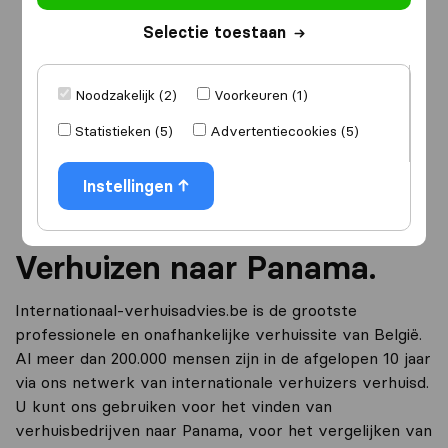
Selectie toestaan
Ik ga verhuizen
naar
Noodzakelijk (2)
Voorkeuren (1)
Statistieken (5)
Advertentiecookies (5)
Ga verder
Instellingen
Verhuizen naar Panama.
Internationaal-verhuisadvies.be is de grootste
professionele en onafhankelijke verhuissite van België.
Al meer dan 200.000 mensen zijn in de afgelopen 10 jaar
via ons netwerk van internationale verhuizers verhuisd.
U kunt ons gebruiken voor het vinden van
verhuisbedrijven naar Panama, voor het vergelijken van