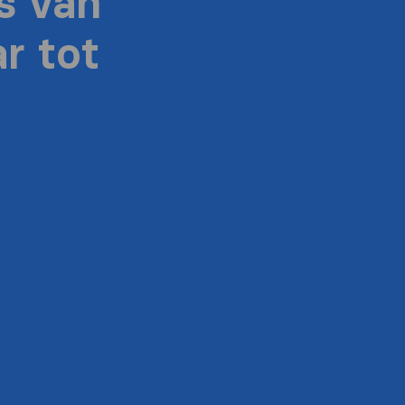
s van
r tot