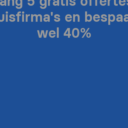
ang 5 gratis offerte
uisfirma's en bespaa
wel 40%