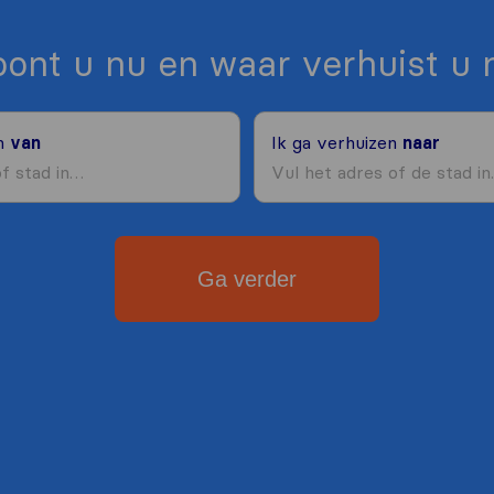
ont u nu en waar verhuist u 
en
van
Ik ga verhuizen
naar
Ga verder