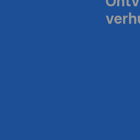
Ontv
verh