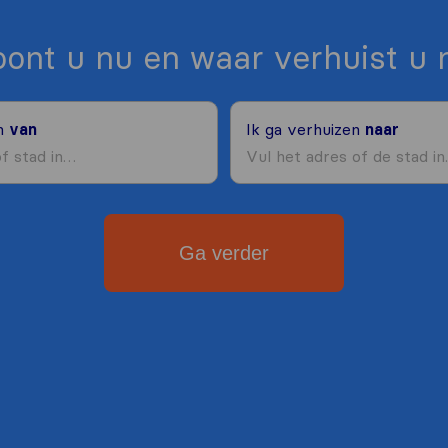
ont u nu en waar verhuist u 
en
van
Ik ga verhuizen
naar
Ga verder