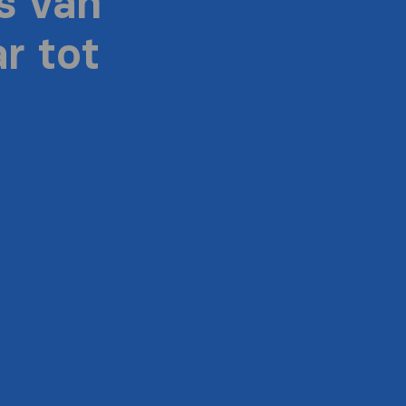
s van
r tot