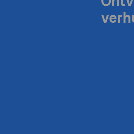
Ontv
verh