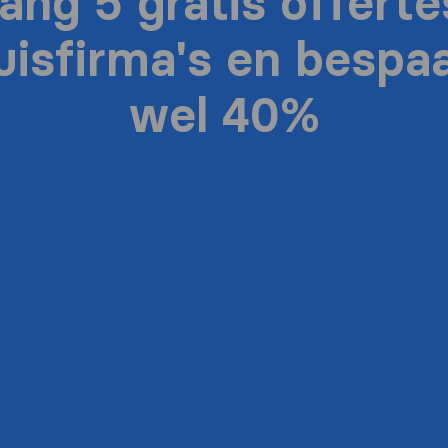
ang 5 gratis offerte
uisfirma's en bespaa
wel 40%