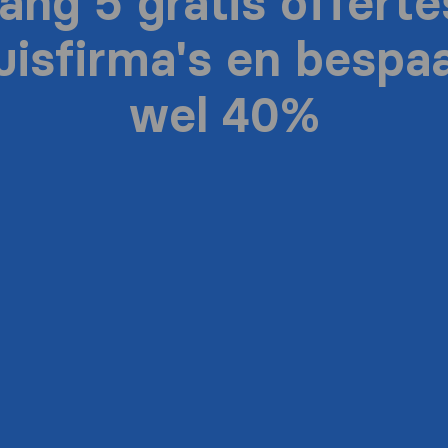
ang 5 gratis offerte
uisfirma's en bespaa
wel 40%