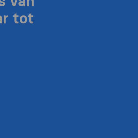
s van
r tot