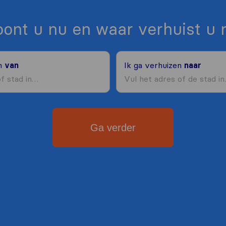
ont u nu en waar verhuist u 
en
van
Ik ga verhuizen
naar
Ga verder