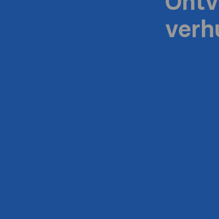
Ontv
verh