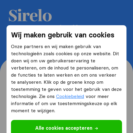
Ontvang 5 gratis offertes van
Wij maken gebruik van cookies
verhuisfirma's en bespaar tot wel
40%
Onze partners en wij maken gebruik van
technologieën zoals cookies op onze website. Dit
doen wij om uw gebruikerservaring te
verbeteren, om de inhoud te personaliseren, om
de functies te laten werken en om ons verkeer
te analyseren. Klik op de groene knop om
toestemming te geven voor het gebruik van deze
Waar woont u nu en waar
technologie. Zie ons
Cookiebeleid
voor meer
verhuist u naartoe?
informatie of om uw toestemmingskeuze op elk
moment te wijzigen.
Ik ga verhuizen
van
Alle cookies accepteren