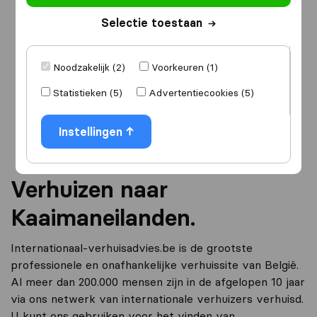
Selectie toestaan
Ik ga verhuizen
naar
Noodzakelijk (2)
Voorkeuren (1)
Statistieken (5)
Advertentiecookies (5)
Ga verder
Instellingen
Verhuizen naar
Kaaimaneilanden.
Internationaal-verhuisadvies.be is de grootste
professionele en onafhankelijke verhuissite van België.
Al meer dan 200.000 mensen zijn in de afgelopen 10 jaar
via ons netwerk van internationale verhuizers verhuisd.
U kunt ons gebruiken voor het vinden van