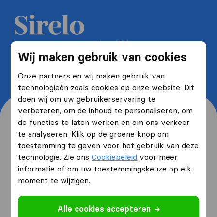
Ontvang 5 gratis offertes van
Wij maken gebruik van cookies
verhuisfirma's en bespaar tot wel
40%
Onze partners en wij maken gebruik van
technologieën zoals cookies op onze website. Dit
doen wij om uw gebruikerservaring te
verbeteren, om de inhoud te personaliseren, om
de functies te laten werken en om ons verkeer
te analyseren. Klik op de groene knop om
toestemming te geven voor het gebruik van deze
Waar woont u nu en waar
technologie. Zie ons
Cookiebeleid
voor meer
verhuist u naartoe?
informatie of om uw toestemmingskeuze op elk
moment te wijzigen.
Ik ga verhuizen
van
Alle cookies accepteren