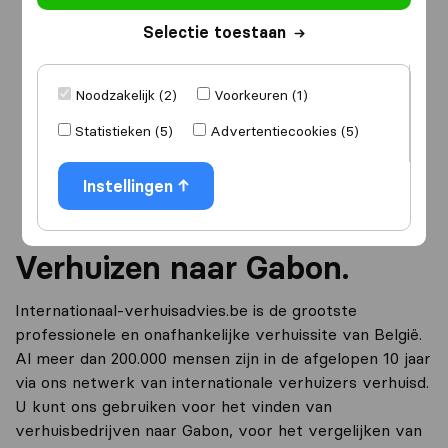
Selectie toestaan
Ik ga verhuizen
naar
Noodzakelijk (2)
Voorkeuren (1)
Statistieken (5)
Advertentiecookies (5)
Ga verder
Instellingen
Verhuizen naar Gabon.
Internationaal-verhuisadvies.be is de grootste
professionele en onafhankelijke verhuissite van België.
Al meer dan 200.000 mensen zijn in de afgelopen 10 jaar
via ons netwerk van internationale verhuizers verhuisd.
U kunt ons gebruiken voor het vinden van
verhuisbedrijven naar Gabon, voor het vergelijken van