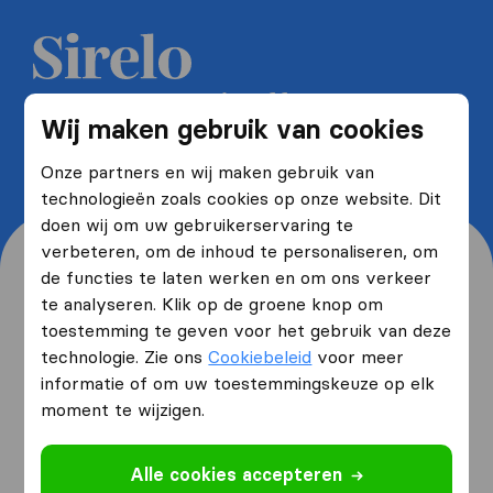
Ontvang 5 gratis offertes van
Wij maken gebruik van cookies
verhuisfirma's en bespaar tot wel
40%
Onze partners en wij maken gebruik van
technologieën zoals cookies op onze website. Dit
doen wij om uw gebruikerservaring te
verbeteren, om de inhoud te personaliseren, om
de functies te laten werken en om ons verkeer
te analyseren. Klik op de groene knop om
toestemming te geven voor het gebruik van deze
Waar woont u nu en waar
technologie. Zie ons
Cookiebeleid
voor meer
verhuist u naartoe?
informatie of om uw toestemmingskeuze op elk
moment te wijzigen.
Ik ga verhuizen
van
Alle cookies accepteren