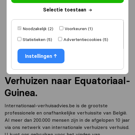
Selectie toestaan
Ik ga verhuizen
naar
Noodzakelijk (2)
Voorkeuren (1)
Statistieken (5)
Advertentiecookies (5)
Ga verder
Instellingen
Verhuizen naar Equatoriaal-
Guinea.
Internationaal-verhuisadvies.be is de grootste
professionele en onafhankelijke verhuissite van België.
Al meer dan 200.000 mensen zijn in de afgelopen 10 jaar
via ons netwerk van internationale verhuizers verhuisd.
U kunt ons gebruiken voor het vinden van