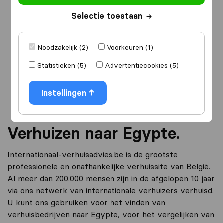
Selectie toestaan
Ik ga verhuizen
naar
Noodzakelijk (2)
Voorkeuren (1)
Statistieken (5)
Advertentiecookies (5)
Ga verder
Instellingen
Verhuizen naar Egypte.
Internationaal-verhuisadvies.be is de grootste
professionele en onafhankelijke verhuissite van België.
Al meer dan 200.000 mensen zijn in de afgelopen 10 jaar
via ons netwerk van internationale verhuizers verhuisd.
U kunt ons gebruiken voor het vinden van
verhuisbedrijven naar Egypte, voor het vergelijken van