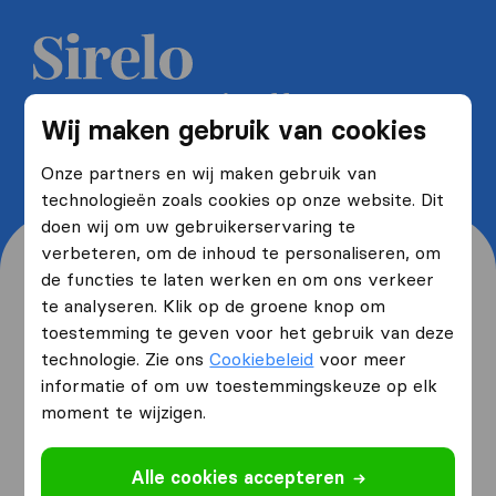
Ontvang 5 gratis offertes van
Wij maken gebruik van cookies
verhuisfirma's en bespaar tot wel
40%
Onze partners en wij maken gebruik van
technologieën zoals cookies op onze website. Dit
doen wij om uw gebruikerservaring te
verbeteren, om de inhoud te personaliseren, om
de functies te laten werken en om ons verkeer
te analyseren. Klik op de groene knop om
toestemming te geven voor het gebruik van deze
Waar woont u nu en waar
technologie. Zie ons
Cookiebeleid
voor meer
verhuist u naartoe?
informatie of om uw toestemmingskeuze op elk
moment te wijzigen.
Ik ga verhuizen
van
Alle cookies accepteren