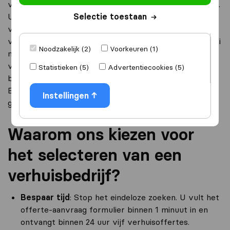
via ons netwerk van internationale verhuizers verhuisd.
U kunt ons gebruiken voor het vinden van
Selectie toestaan
verhuisbedrijven naar Burkina Faso, voor het
vergelijken van verhuisbedrijven, maar ook voor allerlei
Noodzakelijk (2)
Voorkeuren (1)
nuttige informatie over uw verhuizing. Door het
vergelijken van internationale verhuisbedrijven
Statistieken (5)
Advertentiecookies (5)
bespaart u al snel tot 40% op uw verhuiskosten naar
Burkina Faso. Bovendien selecteren wij voor u alleen
Instellingen
gecertificeerde bedrijven.
Waarom ons kiezen voor
het selecteren van een
verhuisbedrijf?
Bespaar tijd
: Stop het eindeloze zoeken. U vult het
offerte-aanvraag formulier binnen 1 minuut in en
ontvangt binnen 24 uur vijf verhuisoffertes.