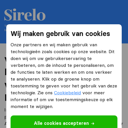
We helpen mensen verhuizen sinds 2004
Internationaal-verhuisadvies.be is onderdeel van Sirelo
Wij maken gebruik van cookies
Onze partners en wij maken gebruik van
technologieën zoals cookies op onze website. Dit
Verhuizen naar Burkina
doen wij om uw gebruikerservaring te
verbeteren, om de inhoud te personaliseren, om
Faso
de functies te laten werken en om ons verkeer
te analyseren. Klik op de groene knop om
Verhuizen naar Burkina
toestemming te geven voor het gebruik van deze
technologie. Zie ons
Cookiebeleid
voor meer
Faso.
informatie of om uw toestemmingskeuze op elk
moment te wijzigen.
Internationaal-verhuisadvies.be is de grootste
professionele en onafhankelijke verhuissite van België.
Alle cookies accepteren
Al meer dan 200.000 mensen zijn in de afgelopen 10 jaar