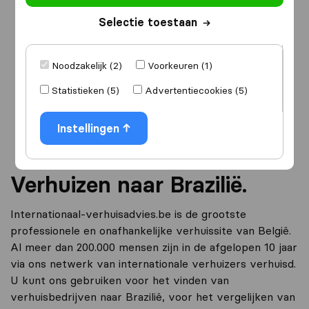
Selectie toestaan
Ik ga verhuizen
naar
Noodzakelijk (2)
Voorkeuren (1)
Statistieken (5)
Advertentiecookies (5)
Ga verder
Instellingen
Verhuizen naar Brazilië.
Internationaal-verhuisadvies.be is de grootste
professionele en onafhankelijke verhuissite van België.
Al meer dan 200.000 mensen zijn in de afgelopen 10 jaar
via ons netwerk van internationale verhuizers verhuisd.
U kunt ons gebruiken voor het vinden van
verhuisbedrijven naar Brazilië, voor het vergelijken van