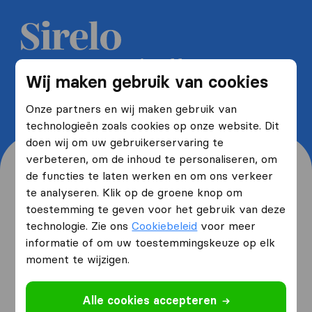
Ontvang 5 gratis offertes van
Wij maken gebruik van cookies
verhuisfirma's en bespaar tot wel
40%
Onze partners en wij maken gebruik van
technologieën zoals cookies op onze website. Dit
doen wij om uw gebruikerservaring te
verbeteren, om de inhoud te personaliseren, om
de functies te laten werken en om ons verkeer
te analyseren. Klik op de groene knop om
toestemming te geven voor het gebruik van deze
Waar woont u nu en waar
technologie. Zie ons
Cookiebeleid
voor meer
verhuist u naartoe?
informatie of om uw toestemmingskeuze op elk
moment te wijzigen.
Ik ga verhuizen
van
Alle cookies accepteren