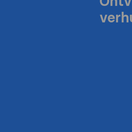
Ontv
verh