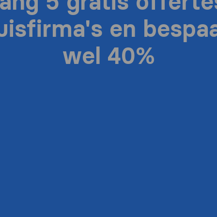
ang 5 gratis offerte
uisfirma's en bespaa
wel 40%