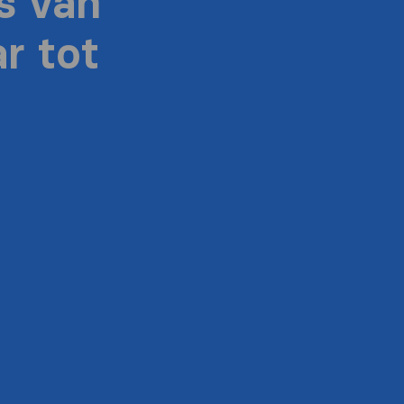
s van
r tot