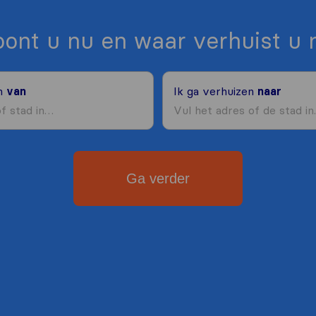
ont u nu en waar verhuist u 
en
van
Ik ga verhuizen
naar
Ga verder