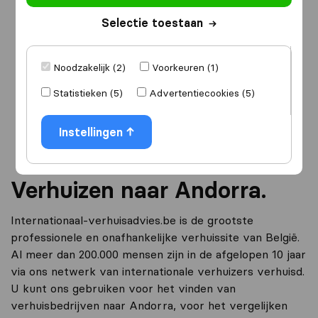
Selectie toestaan
Ik ga verhuizen
naar
Noodzakelijk (2)
Voorkeuren (1)
Statistieken (5)
Advertentiecookies (5)
Ga verder
Instellingen
Verhuizen naar Andorra.
Internationaal-verhuisadvies.be is de grootste
professionele en onafhankelijke verhuissite van België.
Al meer dan 200.000 mensen zijn in de afgelopen 10 jaar
via ons netwerk van internationale verhuizers verhuisd.
U kunt ons gebruiken voor het vinden van
verhuisbedrijven naar Andorra, voor het vergelijken