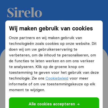
Ontvang 5 gratis offertes van
Wij maken gebruik van cookies
verhuisfirma's en bespaar tot wel
40%
Onze partners en wij maken gebruik van
technologieën zoals cookies op onze website. Dit
doen wij om uw gebruikerservaring te
verbeteren, om de inhoud te personaliseren, om
de functies te laten werken en om ons verkeer
te analyseren. Klik op de groene knop om
toestemming te geven voor het gebruik van deze
Waar woont u nu en waar
technologie. Zie ons
Cookiebeleid
voor meer
verhuist u naartoe?
informatie of om uw toestemmingskeuze op elk
moment te wijzigen.
Ik ga verhuizen
van
Alle cookies accepteren