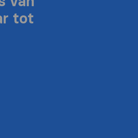
s van
r tot