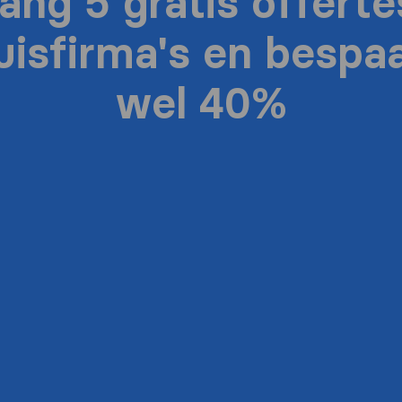
ang 5 gratis offerte
uisfirma's en bespaa
wel 40%