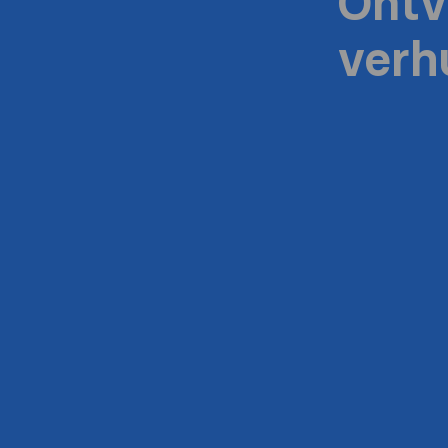
Ontv
verh