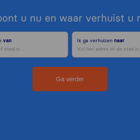
ont u nu en waar verhuist u 
en
van
Ik ga verhuizen
naar
Ga verder